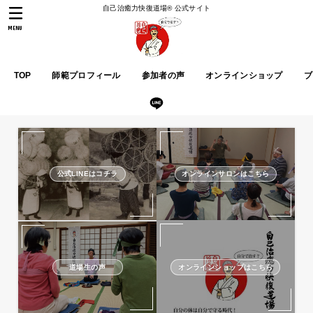
自己治癒力快復道場® 公式サイト
MENU
TOP
師範プロフィール
参加者の声
オンラインショップ
ブ
公式LINEはコチラ
オンラインサロンはこちら
道場生の声
オンラインショップはこちら